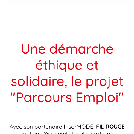
Une démarche
éthique et
solidaire, le projet
"Parcours Emploi"
Avec son partenaire InserMODE,
F
IL
R
OUGE
soutient l’économie locale, participe