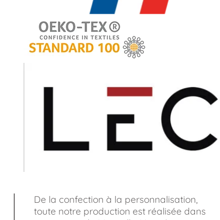
De la confection à la personnalisation,
toute notre production est réalisée dans