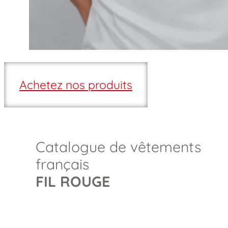
Achetez nos produits
Catalogue de vêtements
français
F
IL
R
OUGE