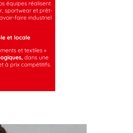
os équipes réalisent
, sportwear et prêt-
voir-faire industriel
le et locale
nts et textiles «
logiques,
dans une
 et à prix compétitifs.