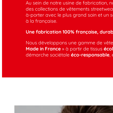
Au sein de notre usine de fabrication, n
des collections de vêtements streetwear
à-porter avec le plus grand soin et un sa
à la française.
Une fabrication 100% française, durab
Nous développons une gamme de vêteme
Made in France
» à partir de tissus
éco
démarche sociétale
éco-responsable
,