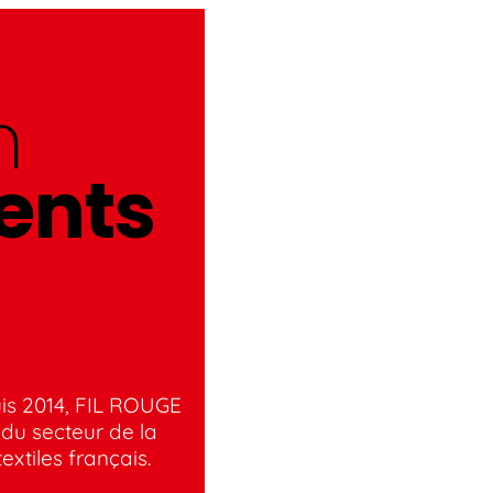
n
ents
puis 2014, FIL ROUGE
du secteur de la
extiles français.