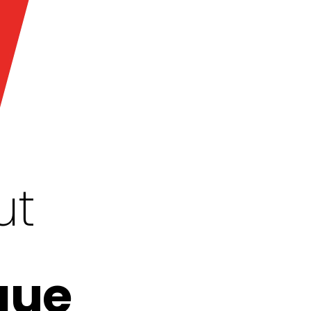
ut
que