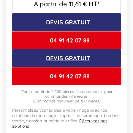
A partir de
11,61
€
HT*
DEVIS GRATUIT
04 91 42 07 88
DEVIS GRATUIT
04 91 42 07 88
*Tarif à partir de 2 500 pièces. Nous contacter pour
commandes inférieures.
(Commande minimum de 100 pièces)
Personnalisez vos textiles à votre image avec nos
solutions de marquage : impression numérique, broderie
textile, transfert numérique et flex.
Découvrez nos
solutions →