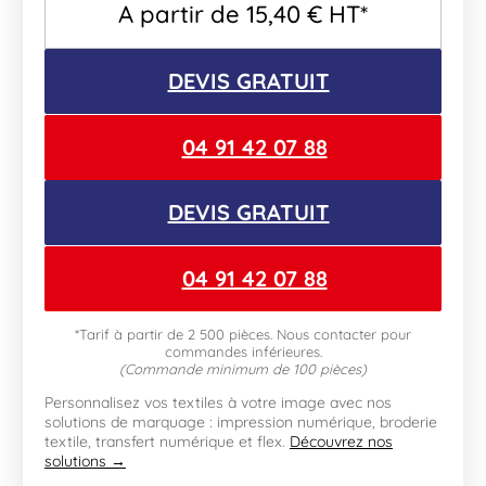
A partir de
15,40
€
HT*
DEVIS GRATUIT
04 91 42 07 88
DEVIS GRATUIT
04 91 42 07 88
*Tarif à partir de 2 500 pièces. Nous contacter pour
commandes inférieures.
(Commande minimum de 100 pièces)
Personnalisez vos textiles à votre image avec nos
solutions de marquage : impression numérique, broderie
textile, transfert numérique et flex.
Découvrez nos
solutions →