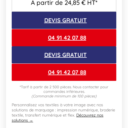
A partir de
24,85
€
HT*
DEVIS GRATUIT
04 91 42 07 88
DEVIS GRATUIT
04 91 42 07 88
*Tarif à partir de 2 500 pièces. Nous contacter pour
commandes inférieures.
(Commande minimum de 100 pièces)
Personnalisez vos textiles à votre image avec nos
solutions de marquage : impression numérique, broderie
textile, transfert numérique et flex.
Découvrez nos
solutions →