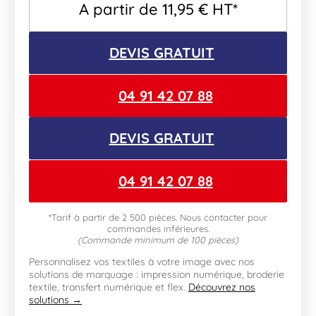
A partir de
11,95
€
HT*
DEVIS GRATUIT
04 91 42 07 88
DEVIS GRATUIT
04 91 42 07 88
*Tarif à partir de 2 500 pièces. Nous contacter pour
commandes inférieures.
(Commande minimum de 100 pièces)
Personnalisez vos textiles à votre image avec nos
solutions de marquage : impression numérique, broderie
textile, transfert numérique et flex.
Découvrez nos
solutions →