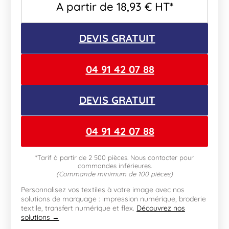
A partir de
18,93
€
HT*
DEVIS GRATUIT
04 91 42 07 88
DEVIS GRATUIT
04 91 42 07 88
*Tarif à partir de 2 500 pièces. Nous contacter pour
commandes inférieures.
(Commande minimum de 100 pièces)
Personnalisez vos textiles à votre image avec nos
solutions de marquage : impression numérique, broderie
textile, transfert numérique et flex.
Découvrez nos
solutions →