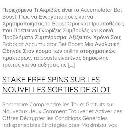
Περιεχόμενα Τι Ακριβώς είναι το Accumulator Bet
Boost; Πώς να Ενεργοποιήσεις και να
Χρησιμοποιήσεις το Boost Όροι και Προϋποθέσεις
που Πρέπει να Γνωρίζεις Συμβουλές και Κοινά
Προβλήματα Συμπέρασμα: Αξίζει τον Χρόνο Σου;
Robocat Accumulator Bet Boost: Μια Αναλυτική
Οδηγός Στον κόσμο των online στοιχηματικών
πρακτόρων, τα boosts είναι ένας δημοφιλής
τρόπος για να αυξήσεις τις […]
STAKE FREE SPINS SUR LES
NOUVELLES SORTIES DE SLOT
Sommaire Comprendre les Tours Gratuits sur
Nouveaux Jeux Comment Trouver et Activer ces
Offres Décrypter les Conditions Générales
Indispensables Stratégies pour Maximiser vos