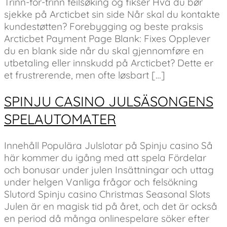
Trinn-for-trinn feilsøking og fikser Hva du bør
sjekke på Arcticbet sin side Når skal du kontakte
kundestøtten? Forebygging og beste praksis
Arcticbet Payment Page Blank: Fixes Opplever
du en blank side når du skal gjennomføre en
utbetaling eller innskudd på Arcticbet? Dette er
et frustrerende, men ofte løsbart […]
SPINJU CASINO JULSÄSONGENS
SPELAUTOMATER
Innehåll Populära Julslotar på Spinju casino Så
här kommer du igång med att spela Fördelar
och bonusar under julen Insättningar och uttag
under helgen Vanliga frågor och felsökning
Slutord Spinju casino Christmas Seasonal Slots
Julen är en magisk tid på året, och det är också
en period då många onlinespelare söker efter