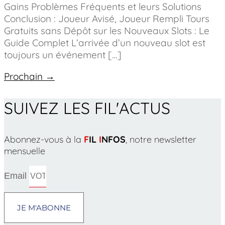
Gains Problèmes Fréquents et leurs Solutions
Conclusion : Joueur Avisé, Joueur Rempli Tours
Gratuits sans Dépôt sur les Nouveaux Slots : Le
Guide Complet L’arrivée d’un nouveau slot est
toujours un événement […]
Prochain
→
SUIVEZ LES FIL'ACTUS
Abonnez-vous à la
F
IL
I
NFOS
, notre newsletter
mensuelle
Email
JE M'ABONNE