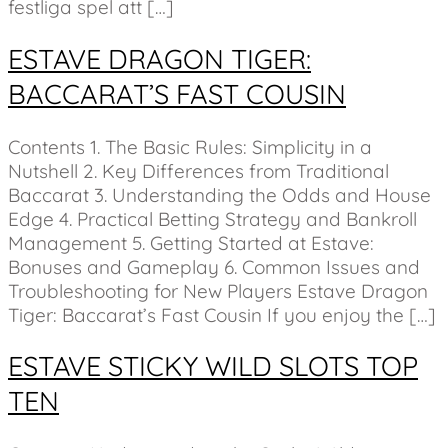
festliga spel att […]
ESTAVE DRAGON TIGER:
BACCARAT’S FAST COUSIN
Contents 1. The Basic Rules: Simplicity in a
Nutshell 2. Key Differences from Traditional
Baccarat 3. Understanding the Odds and House
Edge 4. Practical Betting Strategy and Bankroll
Management 5. Getting Started at Estave:
Bonuses and Gameplay 6. Common Issues and
Troubleshooting for New Players Estave Dragon
Tiger: Baccarat’s Fast Cousin If you enjoy the […]
ESTAVE STICKY WILD SLOTS TOP
TEN