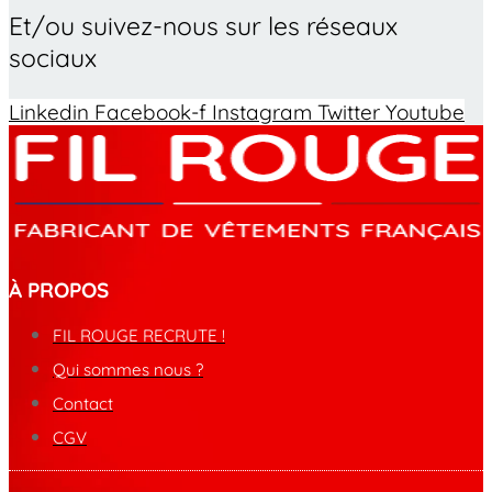
Et/ou suivez-nous sur les réseaux
sociaux
Linkedin
Facebook-f
Instagram
Twitter
Youtube
À PROPOS
FIL ROUGE RECRUTE !
Qui sommes nous ?
Contact
CGV