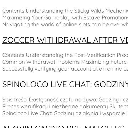
Contents Understanding the Sticky Wilds Mechanic
Maximizing Your Gameplay with Estave Promotions 
Navigating the world of online slots can be overwh
ZOCCER WITHDRAWAL AFTER VER
Contents Understanding the Post-Verification Proc
Common Withdrawal Problems Maximizing Future W
Successfully verifying your account at an online c
SPINOLOCO LIVE CHAT: GODZIN
Spis treści Dostępność czatu na żywo: Godziny i
Proces weryfikacji i niezbędne dokumenty Skute
Spinoloco Live Chat: Godziny działania i wsparci