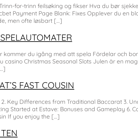
Trinn-for-trinn feilsøking og fikser Hva du bør sjekk
cbet Payment Page Blank: Fixes Opplever du en bla
de, men ofte løsbart […]
 SPELAUTOMATER
här kommer du igång med att spela Fördelar och bon
ju casino Christmas Seasonal Slots Julen är en magi
[…]
AT’S FAST COUSIN
ell 2. Key Differences from Traditional Baccarat 3.
ting Started at Estave: Bonuses and Gameplay 6. 
in If you enjoy the […]
 TEN