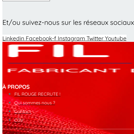
Et/ou suivez-nous sur les réseaux sociaux
Linkedin
Facebook-f
Instagram
Twitter
Youtube
À PROPOS
FIL ROUGE RECRUTE !
Qui sommes nous ?
Contact
CGV