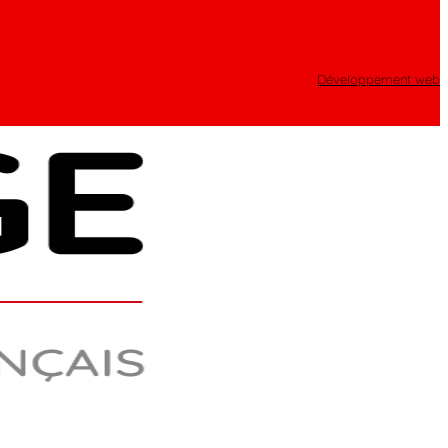
Développement web