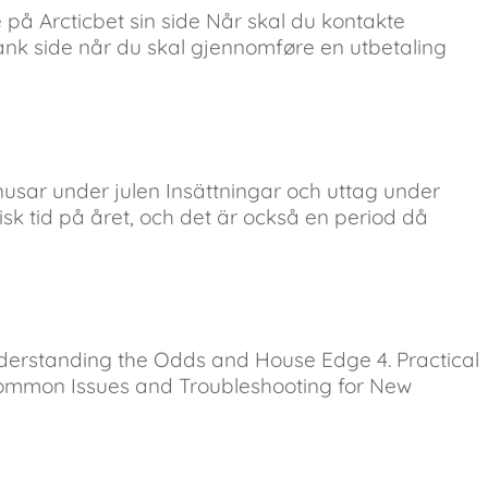
e på Arcticbet sin side Når skal du kontakte
nk side når du skal gjennomføre en utbetaling
usar under julen Insättningar och uttag under
sk tid på året, och det är också en period då
 Understanding the Odds and House Edge 4. Practical
Common Issues and Troubleshooting for New