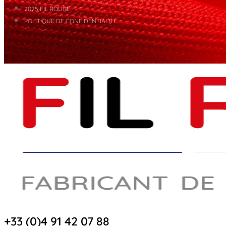
2025 FIL ROUGE
POLITIQUE DE CONFIDENTIALITÉ
+33 (0)4 91 42 07 88